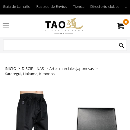
Guía de tamaño
Rastreo de Envíos
Tienda
Directorio clubes
----
0
INICIO
>
DISCIPLINAS
>
Artes marciales japonesas
>
Karategui, Hakama, Kimonos