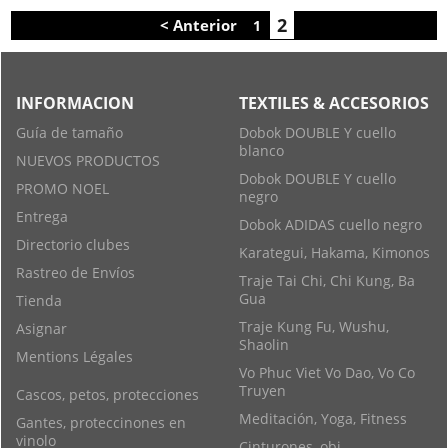
2
< Anterior
1
INFORMACION
TEXTILES & ACCESORIOS
Guía de tamaño
Dobok DOUBLE Y cuello
blanco
NUEVOS PRODUCTOS
Dobok DOUBLE Y cuello
PROMO NOEL
negro
Entrega
Dobok ADIDAS cuello negro
Directorio clubes
Karategui, Hakama, Kimonos
Rastreo de Envíos
Traje Tai Chi, Chi Kung, Ba
Gua
Tienda
Traje Kung Fu, Wushu,
Asignar
Shaolin
Mentions Légales
Vo Phuc Viet Vo Dao, Vo Co
Truyen
Cascos, petos, protecciones
Meditación, Yoga, Fitness
Gantes, proteccinones en
vinolo
Cinturones, obi