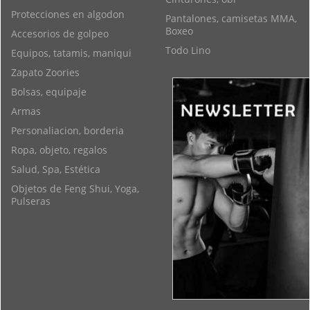
Protecciones en algodon
Pantalones, camisetas MMA,
Boxeo
Accesorios de golpeo
Todo Lino
Equipos, tatamis, maniqui
Zapato Zoories
Bolsas, equipaje
Armas
Personaliacion, borderia
Ropa, objeto, regalos
Salud, Spa, Estética
Objetos de Feng Shui, Yoga,
Pulseras