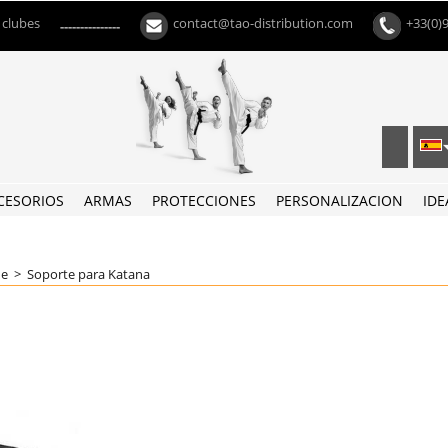
 clubes
contact@tao-distribution.com
+33(0)
---------------
CESORIOS
ARMAS
PROTECCIONES
PERSONALIZACION
IDE
he
>
Soporte para Katana