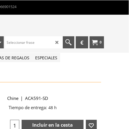
966901524
€
0
AS DE REGALOS
ESPECIALES
Chine
ACA591-SD
Tiempo de entrega:
48 h
Incluir en la cesta