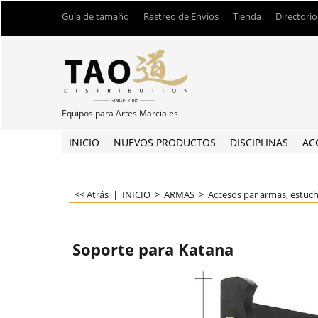
Guía de tamaño
Rastreo de Envíos
Tienda
Directorio
Equipos para Artes Marciales
INICIO
NUEVOS PRODUCTOS
DISCIPLINAS
AC
<< Atrás
|
INICIO
>
ARMAS
>
Accesos par armas, estuc
Soporte para Katana