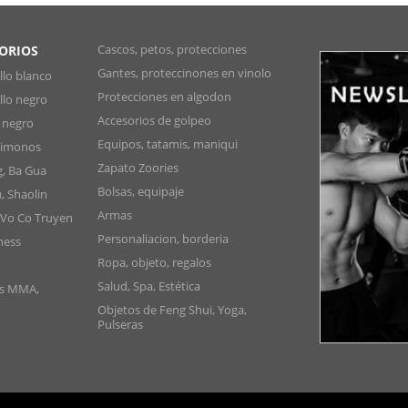
Cascos, petos, protecciones
SORIOS
Gantes, proteccinones en vinolo
lo blanco
Protecciones en algodon
lo negro
Accesorios de golpeo
 negro
Equipos, tatamis, maniqui
Kimonos
Zapato Zoories
g, Ba Gua
Bolsas, equipaje
, Shaolin
Armas
 Vo Co Truyen
Personaliacion, borderia
ness
Ropa, objeto, regalos
Salud, Spa, Estética
as MMA,
Objetos de Feng Shui, Yoga,
Pulseras