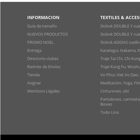
INFORMACION
TEXTILES & ACCE
Guía de tamaño
Dobok DOUBLE Y cuel
NUEVOS PRODUCTOS
Dobok DOUBLE Y cuel
PROMO NOEL
Dobok ADIDAS cuello
Entrega
Karategui, Hakama, 
Directorio clubes
Traje Tai Chi, Chi Kun
Rastreo de Envíos
Traje Kung Fu, Wushu
Tienda
Vo Phuc Viet Vo Dao,
Asignar
Meditación, Yoga, Fit
Mentions Légales
Cinturones, obi
Pantalones, camiset
Boxeo
Todo Lino