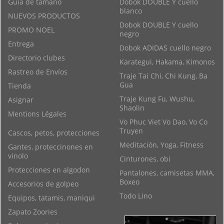
Guía de tamaño
Dobok DOUBLE Y cuello
blanco
NUEVOS PRODUCTOS
Dobok DOUBLE Y cuello
PROMO NOEL
negro
Entrega
Dobok ADIDAS cuello negro
Directorio clubes
Karategui, Hakama, Kimonos
Rastreo de Envíos
Traje Tai Chi, Chi Kung, Ba
Gua
Tienda
Traje Kung Fu, Wushu,
Asignar
Shaolin
Mentions Légales
Vo Phuc Viet Vo Dao, Vo Co
Truyen
Cascos, petos, protecciones
Meditación, Yoga, Fitness
Gantes, proteccinones en
vinolo
Cinturones, obi
Protecciones en algodon
Pantalones, camisetas MMA,
Boxeo
Accesorios de golpeo
Todo Lino
Equipos, tatamis, maniqui
Zapato Zoories