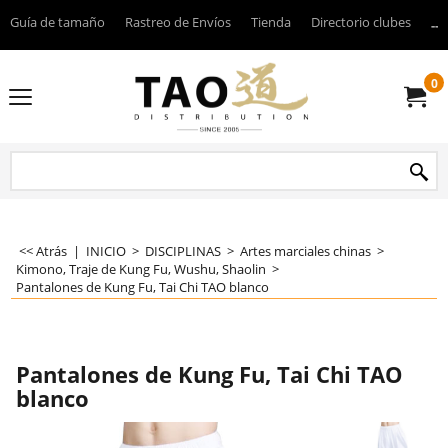
Guía de tamaño
Rastreo de Envíos
Tienda
Directorio clubes
----
0
<< Atrás
|
INICIO
>
DISCIPLINAS
>
Artes marciales chinas
>
Kimono, Traje de Kung Fu, Wushu, Shaolin
>
Pantalones de Kung Fu, Tai Chi TAO blanco
Pantalones de Kung Fu, Tai Chi TAO
blanco