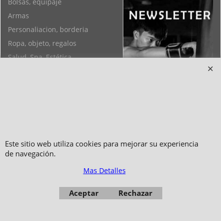
Bolsas, equipaje
Armas
Personaliacion, borderia
Ropa, objeto, regalos
Salud, Spa, Estética
Objetos de Feng Shui, Yoga,
Pulseras
Este sitio web utiliza cookies para mejorar su experiencia
de navegación.
Mas Detalles
Copyright 2006-2024 © TAO DISTRIBUTION Tienda en linea para artes
Aceptar
Rechazar
marciales
51, avenue du Palais des Expositions 66000 Perpignan
- FRANCIA -