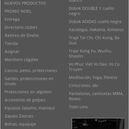
blanco
NUEVOS PRODUCTOS
Dobok DOUBLE Y cuello
PROMO NOEL
negro
Entrega
Dobok ADIDAS cuello negro
Directorio clubes
Karategui, Hakama, Kimonos
Rastreo de Envíos
Traje Tai Chi, Chi Kung, Ba
Gua
Tienda
Traje Kung Fu, Wushu,
Asignar
Shaolin
Mentions Légales
Vo Phuc Viet Vo Dao, Vo Co
Truyen
Cascos, petos, protecciones
Meditación, Yoga, Fitness
Gantes, proteccinones en
vinolo
Cinturones, obi
Protecciones en algodon
Pantalones, camisetas MMA,
Boxeo
Accesorios de golpeo
Todo Lino
Equipos, tatamis, maniqui
Zapato Zoories
Bolsas, equipaje