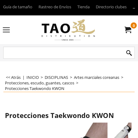
Guía de tamaño
Rastreo de Envíos
Tienda
Directorio clubes
----
0
<< Atrás
|
INICIO
>
DISCIPLINAS
>
Artes marciales coreanas
>
Protecciones, escudo, guantes, cascos
>
Protecciones Taekwondo KWON
Protecciones Taekwondo KWON