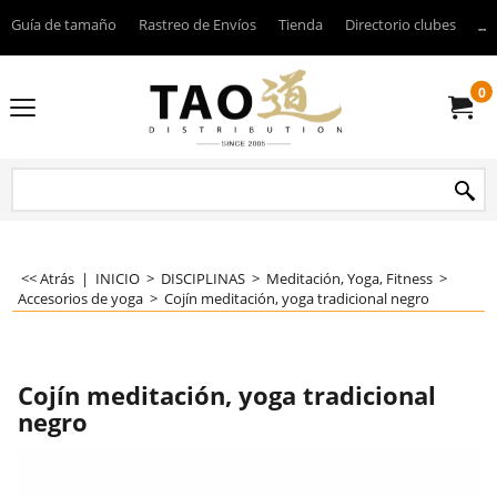
Guía de tamaño
Rastreo de Envíos
Tienda
Directorio clubes
----
0
<< Atrás
|
INICIO
>
DISCIPLINAS
>
Meditación, Yoga, Fitness
>
Accesorios de yoga
>
Cojín meditación, yoga tradicional negro
Cojín meditación, yoga tradicional
negro