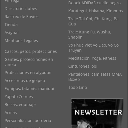
Entrega
Dobok ADIDAS cuello negro
Directorio clubes
Karategui, Hakama, Kimonos
Rastreo de Envíos
Traje Tai Chi, Chi Kung, Ba
Gua
Tienda
Traje Kung Fu, Wushu,
Asignar
Shaolin
Mentions Légales
Vo Phuc Viet Vo Dao, Vo Co
Truyen
Cascos, petos, protecciones
Meditación, Yoga, Fitness
Gantes, proteccinones en
vinolo
Cinturones, obi
Protecciones en algodon
Pantalones, camisetas MMA,
Boxeo
Accesorios de golpeo
Todo Lino
Equipos, tatamis, maniqui
Zapato Zoories
Bolsas, equipaje
Armas
Personaliacion, borderia