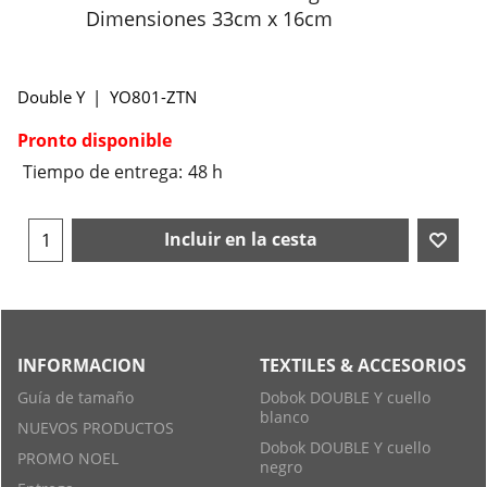
Dimensiones 33cm x 16cm
Double Y
YO801-ZTN
Pronto disponible
Tiempo de entrega:
48 h
Incluir en la cesta
INFORMACION
TEXTILES & ACCESORIOS
Guía de tamaño
Dobok DOUBLE Y cuello
blanco
NUEVOS PRODUCTOS
Dobok DOUBLE Y cuello
PROMO NOEL
negro