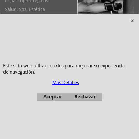
Ropa, objeto, regalos
Salud, Spa, Estética
Objetos de Feng Shui, Yoga,
Pulseras
Este sitio web utiliza cookies para mejorar su experiencia
de navegación.
Mas Detalles
Copyright 2006-2024 © TAO DISTRIBUTION Tienda en linea para artes
marciales
Aceptar
Rechazar
51, avenue du Palais des Expositions 66000 Perpignan
- FRANCIA -
Fotos no son contractuales - Prohibida la reproducción