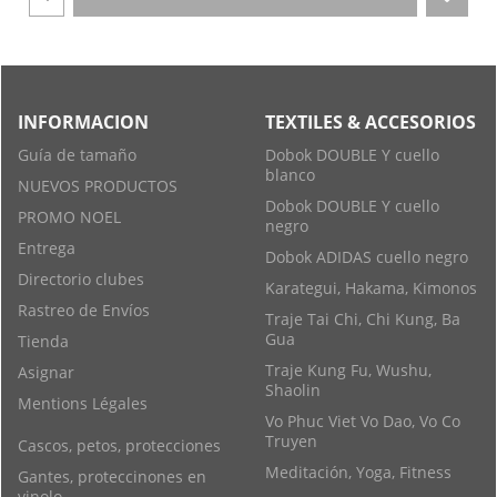
INFORMACION
TEXTILES & ACCESORIOS
Guía de tamaño
Dobok DOUBLE Y cuello
blanco
NUEVOS PRODUCTOS
Dobok DOUBLE Y cuello
PROMO NOEL
negro
Entrega
Dobok ADIDAS cuello negro
Directorio clubes
Karategui, Hakama, Kimonos
Rastreo de Envíos
Traje Tai Chi, Chi Kung, Ba
Gua
Tienda
Traje Kung Fu, Wushu,
Asignar
Shaolin
Mentions Légales
Vo Phuc Viet Vo Dao, Vo Co
Truyen
Cascos, petos, protecciones
Meditación, Yoga, Fitness
Gantes, proteccinones en
vinolo