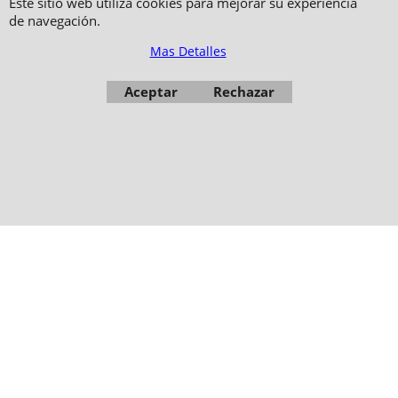
Este sitio web utiliza cookies para mejorar su experiencia
de navegación.
Mas Detalles
Copyright 2006-2024 © TAO DISTRIBUTION Tienda en linea para artes
marciales
Aceptar
Rechazar
51, avenue du Palais des Expositions 66000 Perpignan
- FRANCIA -
Fotos no son contractuales - Prohibida la reproducción