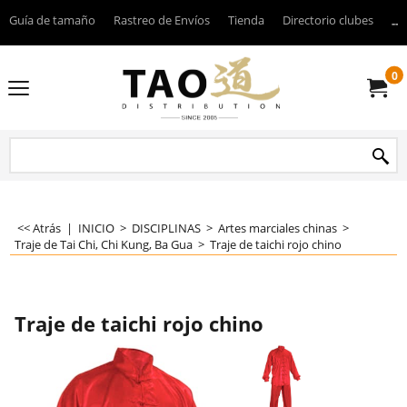
Guía de tamaño
Rastreo de Envíos
Tienda
Directorio clubes
----
0
<< Atrás
|
INICIO
>
DISCIPLINAS
>
Artes marciales chinas
>
Traje de Tai Chi, Chi Kung, Ba Gua
>
Traje de taichi rojo chino
Traje de taichi rojo chino