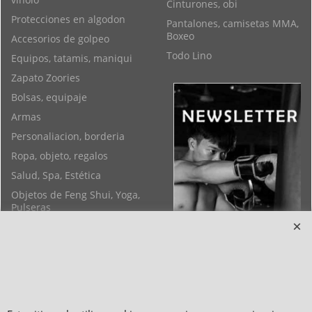
Cinturones, obi
Protecciones en algodon
Pantalones, camisetas MMA,
Boxeo
Accesorios de golpeo
Todo Lino
Equipos, tatamis, maniqui
Zapato Zoories
Bolsas, equipaje
Armas
Personaliacion, borderia
Ropa, objeto, regalos
Salud, Spa, Estética
Objetos de Feng Shui, Yoga,
Pulseras