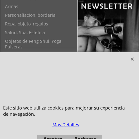
Armas
Personaliacion, borderia
Ropa, objeto, regalos
Salud, Spa, Estética
Objetos de Feng Shui, Yoga,
Pulseras
Este sitio web utiliza cookies para mejorar su experiencia
Copyright 2006-2024 © TAO DISTRIBUTION Tienda en linea para artes
de navegación.
marciales
51, avenue du Palais des Expositions 66000 Perpignan
Mas Detalles
- FRANCIA -
Aceptar
Rechazar