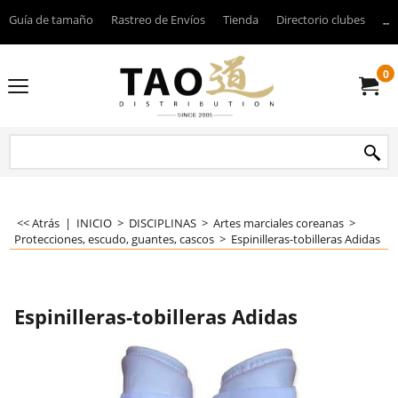
Guía de tamaño
Rastreo de Envíos
Tienda
Directorio clubes
----
0
<< Atrás
|
INICIO
>
DISCIPLINAS
>
Artes marciales coreanas
>
Protecciones, escudo, guantes, cascos
>
Espinilleras-tobilleras Adidas
Espinilleras-tobilleras Adidas