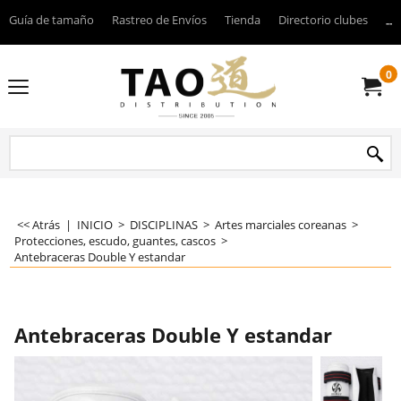
Guía de tamaño
Rastreo de Envíos
Tienda
Directorio clubes
----
0
<< Atrás
|
INICIO
>
DISCIPLINAS
>
Artes marciales coreanas
>
Protecciones, escudo, guantes, cascos
>
Antebraceras Double Y estandar
Antebraceras Double Y estandar