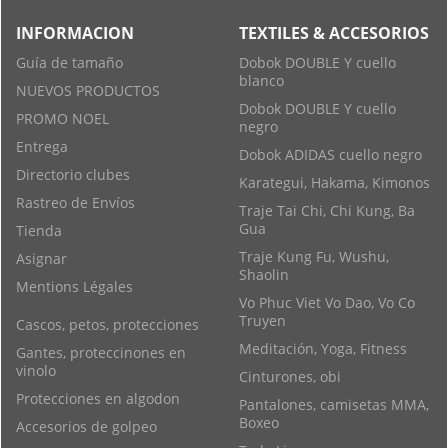
INFORMACION
TEXTILES & ACCESORIOS
Guía de tamaño
Dobok DOUBLE Y cuello
blanco
NUEVOS PRODUCTOS
Dobok DOUBLE Y cuello
PROMO NOEL
negro
Entrega
Dobok ADIDAS cuello negro
Directorio clubes
Karategui, Hakama, Kimonos
Rastreo de Envíos
Traje Tai Chi, Chi Kung, Ba
Gua
Tienda
Traje Kung Fu, Wushu,
Asignar
Shaolin
Mentions Légales
Vo Phuc Viet Vo Dao, Vo Co
Truyen
Cascos, petos, protecciones
Meditación, Yoga, Fitness
Gantes, proteccinones en
vinolo
Cinturones, obi
Protecciones en algodon
Pantalones, camisetas MMA,
Boxeo
Accesorios de golpeo