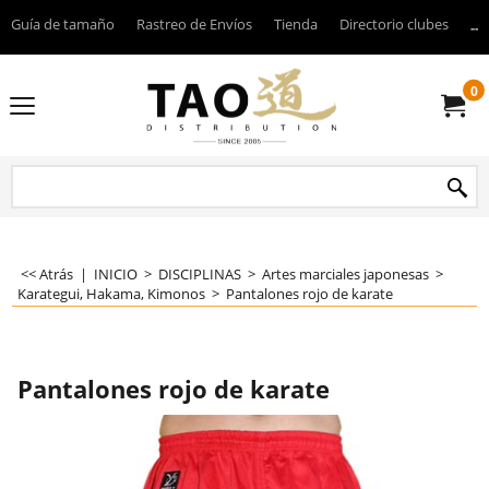
Guía de tamaño
Rastreo de Envíos
Tienda
Directorio clubes
----
0
<< Atrás
|
INICIO
>
DISCIPLINAS
>
Artes marciales japonesas
>
Karategui, Hakama, Kimonos
>
Pantalones rojo de karate
Pantalones rojo de karate