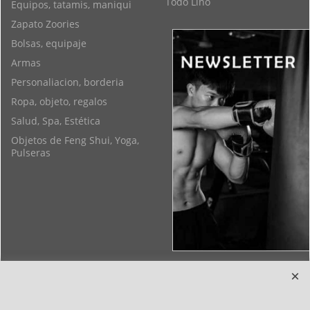
Todo Lino
Equipos, tatamis, maniqui
Zapato Zoories
Bolsas, equipaje
Armas
Personaliacion, borderia
Ropa, objeto, regalos
Salud, Spa, Estética
Objetos de Feng Shui, Yoga,
Pulseras
Copyright 2006-2024 © TAO DISTRIBUTION Tienda en linea para artes
marciales