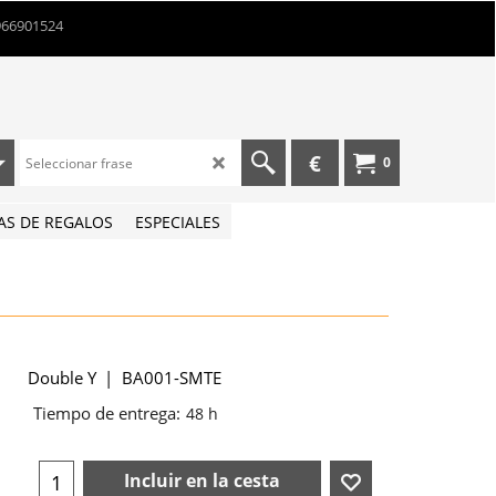
966901524
€
0
AS DE REGALOS
ESPECIALES
Double Y
BA001-SMTE
Tiempo de entrega:
48 h
Incluir en la cesta