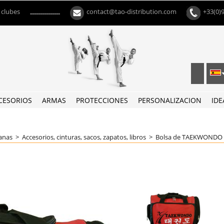
 clubes
contact@tao-distribution.com
+33(0)
---------------
CESORIOS
ARMAS
PROTECCIONES
PERSONALIZACION
IDE
eanas
>
Accesorios, cinturas, sacos, zapatos, libros
>
Bolsa de TAEKWONDO