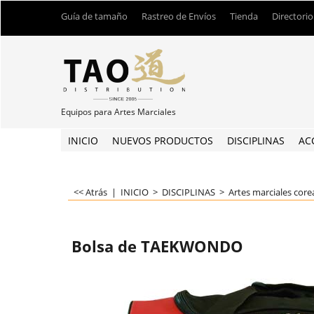
Guía de tamaño
Rastreo de Envíos
Tienda
Directorio
Equipos para Artes Marciales
INICIO
NUEVOS PRODUCTOS
DISCIPLINAS
AC
<< Atrás
|
INICIO
>
DISCIPLINAS
>
Artes marciales cor
Bolsa de TAEKWONDO