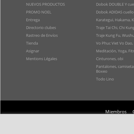
NUEVOS PRODUCTOS
Dobok DOUBLE Y cuel
PROMO NOEL
Dobok ADIDAS cuello
Entrega
Karategui, Hakama, 
Directorio clubes
Traje Tai Chi, Chi Kun
Rastreo de Envíos
Traje Kung Fu, Wushu
Tienda
Vo Phuc Viet Vo Dao,
Asignar
Meditación, Yoga, Fit
Mentions Légales
Cinturones, obi
Pantalones, camiset
Boxeo
Todo Lino
Miembros