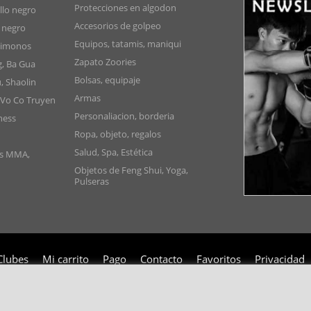
Protecciones en algodon
lo negro
Accesorios de golpeo
 negro
Equipos, tatamis, maniqui
Kimonos
Zapato Zoories
g, Ba Gua
Bolsas, equipaje
, Shaolin
Armas
 Vo Co Truyen
Personaliacion, borderia
ness
Ropa, objeto, regalos
Salud, Spa, Estética
as MMA,
Objetos de Feng Shui, Yoga,
Pulseras
Clubes
Mi carrito
Pago
Contacto
Favoritos
Privacidad
Copyright 2006-2024 © TAO DISTRIBUTION Tienda en linea para artes marciales
51, avenue du Palais des Expositions 66000 Perpignan