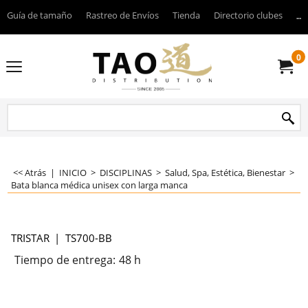
Guía de tamaño
Rastreo de Envíos
Tienda
Directorio clubes
----
0
<< Atrás
|
INICIO
>
DISCIPLINAS
>
Salud, Spa, Estética, Bienestar
>
Bata blanca médica unisex con larga manca
TRISTAR
TS700-BB
Tiempo de entrega:
48 h