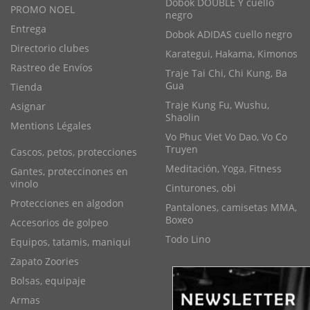
Dobok DOUBLE Y cuello
PROMO NOEL
negro
Entrega
Dobok ADIDAS cuello negro
Directorio clubes
Karategui, Hakama, Kimonos
Rastreo de Envíos
Traje Tai Chi, Chi Kung, Ba
Gua
Tienda
Traje Kung Fu, Wushu,
Asignar
Shaolin
Mentions Légales
Vo Phuc Viet Vo Dao, Vo Co
Truyen
Cascos, petos, protecciones
Meditación, Yoga, Fitness
Gantes, proteccinones en
vinolo
Cinturones, obi
Protecciones en algodon
Pantalones, camisetas MMA,
Boxeo
Accesorios de golpeo
Todo Lino
Equipos, tatamis, maniqui
Zapato Zoories
Bolsas, equipaje
Armas