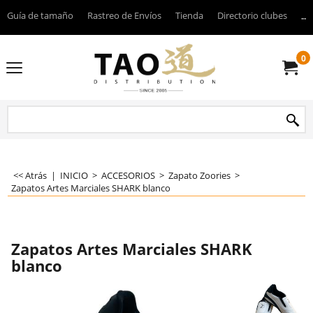
Guía de tamaño
Rastreo de Envíos
Tienda
Directorio clubes
----
0
<< Atrás
|
INICIO
>
ACCESORIOS
>
Zapato Zoories
>
Zapatos Artes Marciales SHARK blanco
Zapatos Artes Marciales SHARK
blanco