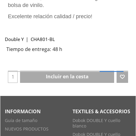
bolsa de vinilo.
Excelente relación calidad / precio!
Double Y
CHA801-BL
Tiempo de entrega:
48 h
Incluir en la cesta
INFORMACION
TEXTILES & ACCESORIOS
Guía de tamaño
Dobok DOUBLE Y cuello
blanco
NUEVOS PRODUCTOS
Dobok DOUBLE Y cuello