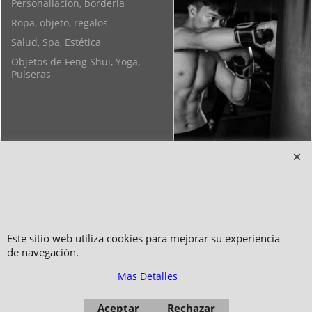
Personaliacion, borderia
Ropa, objeto, regalos
Salud, Spa, Estética
Objetos de Feng Shui, Yoga,
Pulseras
Copyright 2006-2024 © TAO DISTRIBUTION Tienda en linea para artes
marciales
Este sitio web utiliza cookies para mejorar su experiencia
51, avenue du Palais des Expositions 66000 Perpignan
de navegación.
- FRANCIA -
Mas Detalles
Fotos no son contractuales - Prohibida la reproducción
Aceptar
Rechazar