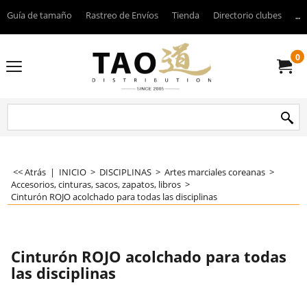
Guía de tamaño
Rastreo de Envíos
Tienda
Directorio clubes
----
0
<< Atrás
|
INICIO
>
DISCIPLINAS
>
Artes marciales coreanas
>
Accesorios, cinturas, sacos, zapatos, libros
>
Cinturón ROJO acolchado para todas las disciplinas
Cinturón ROJO acolchado para todas
las disciplinas