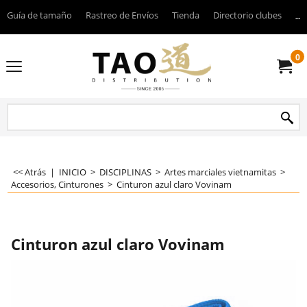
Guía de tamaño
Rastreo de Envíos
Tienda
Directorio clubes
----
0
<< Atrás
|
INICIO
>
DISCIPLINAS
>
Artes marciales vietnamitas
>
Accesorios, Cinturones
>
Cinturon azul claro Vovinam
Cinturon azul claro Vovinam