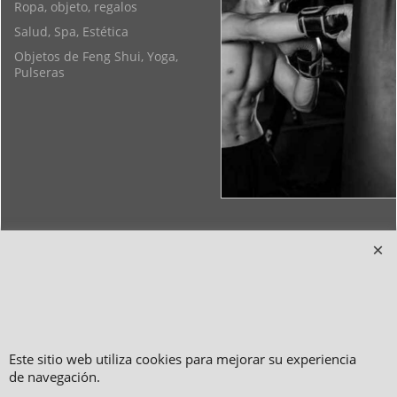
Ropa, objeto, regalos
Salud, Spa, Estética
Objetos de Feng Shui, Yoga,
Pulseras
Copyright 2006-2024 © TAO DISTRIBUTION Tienda en linea para artes
marciales
51, avenue du Palais des Expositions 66000 Perpignan
- FRANCIA -
Fotos no son contractuales - Prohibida la reproducción
Este sitio web utiliza cookies para mejorar su experiencia
de navegación.