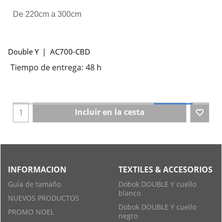
De 220cm a 300cm
Double Y
AC700-CBD
Tiempo de entrega:
48 h
Incluir en la cesta
INFORMACION
TEXTILES & ACCESORIOS
Guía de tamaño
Dobok DOUBLE Y cuello
blanco
NUEVOS PRODUCTOS
Dobok DOUBLE Y cuello
PROMO NOEL
negro