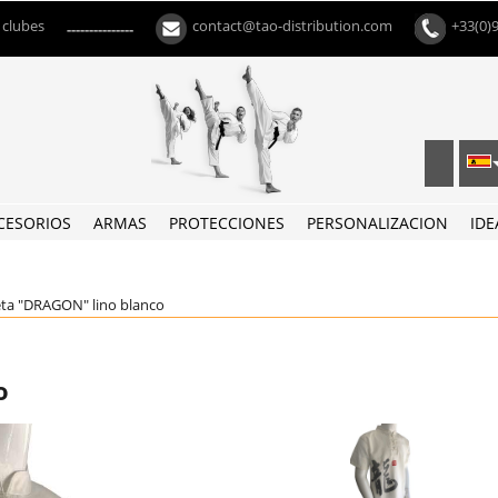
 clubes
contact@tao-distribution.com
+33(0)
---------------
CESORIOS
ARMAS
PROTECCIONES
PERSONALIZACION
IDE
ta "DRAGON" lino blanco
o