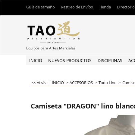
Guía de tamaño
Rastreo de Envíos
Tienda
Directorio
Equipos para Artes Marciales
INICIO
NUEVOS PRODUCTOS
DISCIPLINAS
AC
<< Atrás
|
INICIO
>
ACCESORIOS
>
Todo Lino
>
Camise
Camiseta "DRAGON" lino blanc