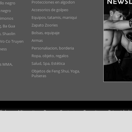
Protecciones en algodon
lo negro
Accesorios de golpeo
 negro
Equipos, tatamis, maniqui
Kimonos
Zapato Zoories
g, Ba Gua
Bolsas, equipaje
, Shaolin
Armas
 Vo Co Truyen
Personaliacion, borderia
ness
Ropa, objeto, regalos
Salud, Spa, Estética
as MMA,
Objetos de Feng Shui, Yoga,
Pulseras
Clubes
Mi carrito
Pago
Contacto
Favoritos
Privacidad
Copyright 2006-2024 © TAO DISTRIBUTION Tienda en linea para artes marciales
51, avenue du Palais des Expositions 66000 Perpignan