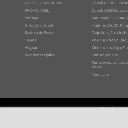
NUEVOS PRODUCTOS
Dobok DOUBLE Y cuel
PROMO NOEL
Dobok ADIDAS cuello
Entrega
Karategui, Hakama, 
Directorio clubes
Traje Tai Chi, Chi Kun
Rastreo de Envíos
Traje Kung Fu, Wushu
Tienda
Vo Phuc Viet Vo Dao,
Asignar
Meditación, Yoga, Fit
Mentions Légales
Cinturones, obi
Pantalones, camiset
Boxeo
Todo Lino
Miembros