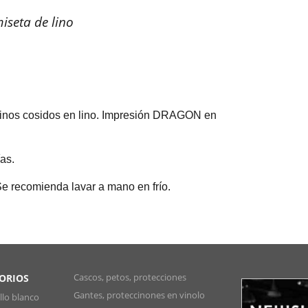
iseta de lino
 chinos cosidos en lino. Impresión DRAGON en
as.
 Se recomienda lavar a mano en frío.
Cascos, petos, protecciones
SORIOS
Gantes, proteccinones en vinolo
lo blanco