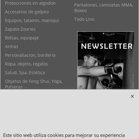
Protecciones en algodon
Pantalones, camisetas MMA,
Boxeo
Accesorios de golpeo
Todo Lino
Equipos, tatamis, maniqui
Zapato Zoories
Bolsas, equipaje
Armas
Personaliacion, borderia
Ropa, objeto, regalos
Salud, Spa, Estética
Objetos de Feng Shui, Yoga,
Pulseras
Este sitio web utiliza cookies para mejorar su experiencia