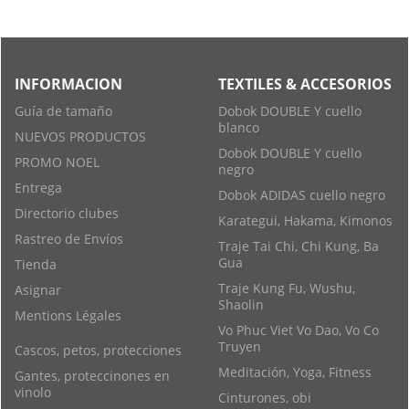
INFORMACION
TEXTILES & ACCESORIOS
Guía de tamaño
Dobok DOUBLE Y cuello
blanco
NUEVOS PRODUCTOS
Dobok DOUBLE Y cuello
PROMO NOEL
negro
Entrega
Dobok ADIDAS cuello negro
Directorio clubes
Karategui, Hakama, Kimonos
Rastreo de Envíos
Traje Tai Chi, Chi Kung, Ba
Gua
Tienda
Traje Kung Fu, Wushu,
Asignar
Shaolin
Mentions Légales
Vo Phuc Viet Vo Dao, Vo Co
Truyen
Cascos, petos, protecciones
Meditación, Yoga, Fitness
Gantes, proteccinones en
vinolo
Cinturones, obi