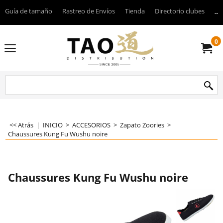
Guía de tamaño
Rastreo de Envíos
Tienda
Directorio clubes
----
0
<< Atrás
|
INICIO
>
ACCESORIOS
>
Zapato Zoories
>
Chaussures Kung Fu Wushu noire
Chaussures Kung Fu Wushu noire