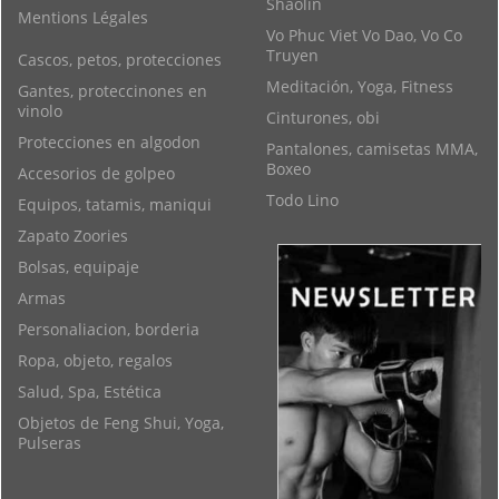
Shaolin
Mentions Légales
Vo Phuc Viet Vo Dao, Vo Co
Truyen
Cascos, petos, protecciones
Meditación, Yoga, Fitness
Gantes, proteccinones en
vinolo
Cinturones, obi
Protecciones en algodon
Pantalones, camisetas MMA,
Boxeo
Accesorios de golpeo
Todo Lino
Equipos, tatamis, maniqui
Zapato Zoories
Bolsas, equipaje
Armas
Personaliacion, borderia
Ropa, objeto, regalos
Salud, Spa, Estética
Objetos de Feng Shui, Yoga,
Pulseras