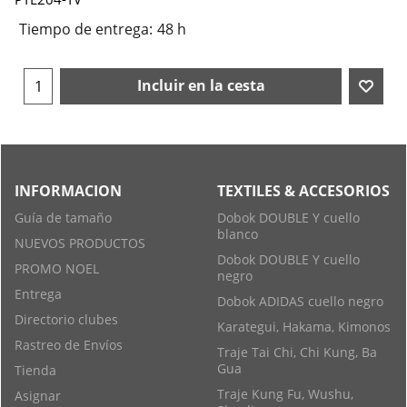
Tiempo de entrega:
48 h
Incluir en la cesta
INFORMACION
TEXTILES & ACCESORIOS
Guía de tamaño
Dobok DOUBLE Y cuello
blanco
NUEVOS PRODUCTOS
Dobok DOUBLE Y cuello
PROMO NOEL
negro
Entrega
Dobok ADIDAS cuello negro
Directorio clubes
Karategui, Hakama, Kimonos
Rastreo de Envíos
Traje Tai Chi, Chi Kung, Ba
Gua
Tienda
Traje Kung Fu, Wushu,
Asignar