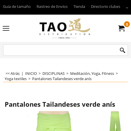
Guía de tamaño
Rastreo de Envíos
Tienda
Directorio clubes
----
0
<< Atrás
|
INICIO
>
DISCIPLINAS
>
Meditación, Yoga, Fitness
>
Yoga textiles
>
Pantalones Tailandeses verde anís
Pantalones Tailandeses verde anís