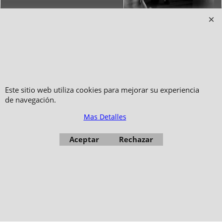
Copyright 2006-2024 © TAO DISTRIBUTION Tienda en linea para artes
Este sitio web utiliza cookies para mejorar su experiencia
marciales
de navegación.
51, avenue du Palais des Expositions 66000 Perpignan
- FRANCIA -
Mas Detalles
Fotos no son contractuales - Prohibida la reproducción
Aceptar
Rechazar