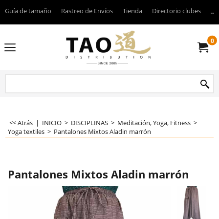
Guía de tamaño
Rastreo de Envíos
Tienda
Directorio clubes
----
0
<< Atrás
|
INICIO
>
DISCIPLINAS
>
Meditación, Yoga, Fitness
>
Yoga textiles
>
Pantalones Mixtos Aladin marrón
Pantalones Mixtos Aladin marrón