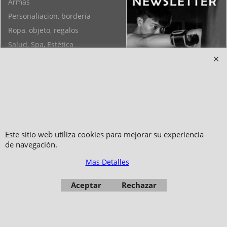
Armas
Personaliacion, borderia
Ropa, objeto, regalos
Salud, Spa, Estética
Objetos de Feng Shui, Yoga,
Pulseras
Este sitio web utiliza cookies para mejorar su experiencia
de navegación.
Mas Detalles
Copyright 2006-2024 © TAO DISTRIBUTION Tienda en linea para artes
Aceptar
Rechazar
marciales
51, avenue du Palais des Expositions 66000 Perpignan
- FRANCIA -
Fotos no son contractuales - Prohibida la reproducción