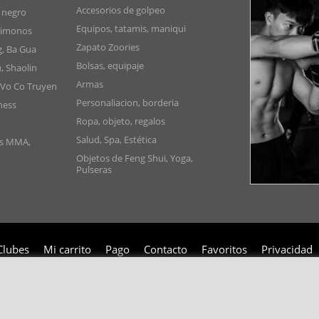
Accesorios de golpeo
 negro
Equipos, tatamis, maniqui
Kimonos
Zapato Zoories
g, Ba Gua
Bolsas, equipaje
, Shaolin
Armas
 Vo Co Truyen
Personaliacion, borderia
ness
Ropa, objeto, regalos
Salud, Spa, Estética
as MMA,
Objetos de Feng Shui, Yoga,
Pulseras
Clubes
Mi carrito
Pago
Contacto
Favoritos
Privacidad
Copyright 2006-2024 © TAO DISTRIBUTION Tienda en linea para artes marciales
51, avenue du Palais des Expositions 66000 Perpignan
- FRANCIA -