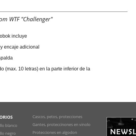
oom WTF "Challenger"
dobok incluye
 y encaje adicional
spalda
(max. 10 letras) en la parte inferior de la
Cascos, petos, protecciones
SORIOS
Gantes, proteccinones en vinolo
lo blanco
Protecciones en algodon
lo negro