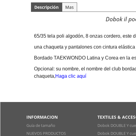
Descripción
Mas
Dobok il p
65/35 tela poli algodón, 8 onzas cordero, este 
una chaqueta y pantalones con cintura elástica
Bordado TAEKWONDO Latina y Corea en la e
Opcional: su nombre, el nombre del club bordado 
chaqueta,
Haga clic aquí
INFORMACION
TEXTILES & ACCE
Guía de tamaño
Dobok DOUBLE Y cuel
NUEVOS PRODUCTOS
Dobok DOUBLE Y cuel