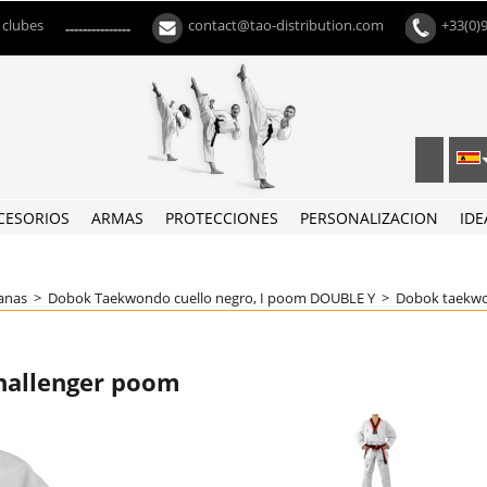
 clubes
contact@tao-distribution.com
+33(0)
---------------
CESORIOS
ARMAS
PROTECCIONES
PERSONALIZACION
IDE
eanas
>
Dobok Taekwondo cuello negro, I poom DOUBLE Y
>
Dobok taekwo
allenger poom