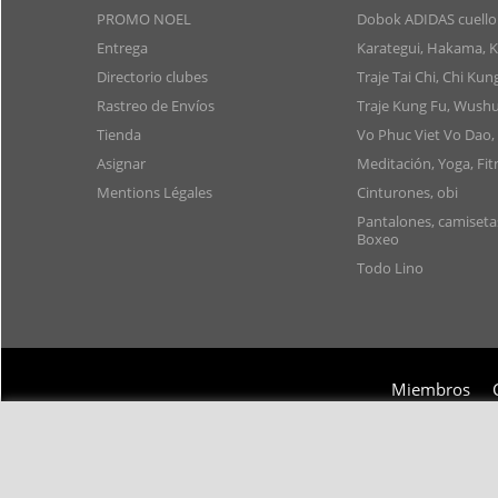
PROMO NOEL
Dobok ADIDAS cuello
Entrega
Karategui, Hakama, 
Directorio clubes
Traje Tai Chi, Chi Kun
Rastreo de Envíos
Traje Kung Fu, Wushu
Tienda
Vo Phuc Viet Vo Dao,
Asignar
Meditación, Yoga, Fit
Mentions Légales
Cinturones, obi
Pantalones, camiset
Boxeo
Todo Lino
Miembros