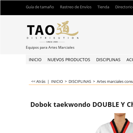
Guía de tamaño
Rastreo de Envíos
Tienda
Directorio
Equipos para Artes Marciales
INICIO
NUEVOS PRODUCTOS
DISCIPLINAS
AC
<< Atrás
|
INICIO
>
DISCIPLINAS
>
Artes marciales cor
Dobok taekwondo DOUBLE Y Ch