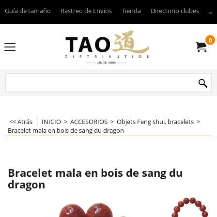
Guía de tamaño
Rastreo de Envíos
Tienda
Directorio clubes
----
0
<< Atrás
|
INICIO
>
ACCESORIOS
>
Objets Feng shui, bracelets
>
Bracelet mala en bois de sang du dragon
Bracelet mala en bois de sang du
dragon