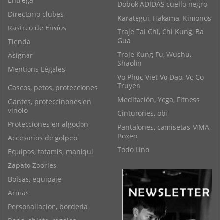
Entrega
Dobok ADIDAS cuello negro
Directorio clubes
Karategui, Hakama, Kimonos
Rastreo de Envíos
Traje Tai Chi, Chi Kung, Ba
Gua
Tienda
Traje Kung Fu, Wushu,
Asignar
Shaolin
Mentions Légales
Vo Phuc Viet Vo Dao, Vo Co
Truyen
Cascos, petos, protecciones
Meditación, Yoga, Fitness
Gantes, proteccinones en
vinolo
Cinturones, obi
Protecciones en algodon
Pantalones, camisetas MMA,
Boxeo
Accesorios de golpeo
Todo Lino
Equipos, tatamis, maniqui
Zapato Zoories
Bolsas, equipaje
Armas
Personaliacion, borderia