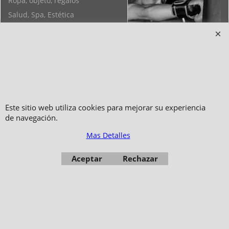
Ropa, objeto, regalos
Salud, Spa, Estética
Objetos de Feng Shui, Yoga,
Pulseras
Este sitio web utiliza cookies para mejorar su experiencia
de navegación.
Mas Detalles
Copyright 2006-2024 © TAO DISTRIBUTION Tienda en linea para artes
marciales
Aceptar
Rechazar
51, avenue du Palais des Expositions 66000 Perpignan
- FRANCIA -
Fotos no son contractuales - Prohibida la reproducción