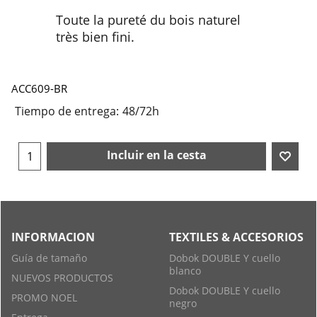
Toute la pureté du bois naturel
très bien fini.
ACC609-BR
Tiempo de entrega:
48/72h
Incluir en la cesta
INFORMACION
TEXTILES & ACCESORIOS
Guía de tamaño
Dobok DOUBLE Y cuello
blanco
NUEVOS PRODUCTOS
Dobok DOUBLE Y cuello
PROMO NOEL
negro