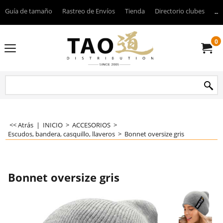
Guía de tamaño
Rastreo de Envíos
Tienda
Directorio clubes
----
0
<< Atrás
|
INICIO
>
ACCESORIOS
>
Escudos, bandera, casquillo, llaveros
>
Bonnet oversize gris
Bonnet oversize gris