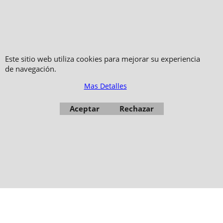
Copyright 2006-2024 © TAO DISTRIBUTION Tienda en linea para artes
marciales
Este sitio web utiliza cookies para mejorar su experiencia
de navegación.
51, avenue du Palais des Expositions 66000 Perpignan
- FRANCIA -
Mas Detalles
Fotos no son contractuales - Prohibida la reproducción
Aceptar
Rechazar