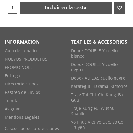
Incluir en la cesta
INFORMACION
TEXTILES & ACCESORIOS
Guía de tamaño
Dobok DOUBLE Y cuello
blanco
NUEVOS PRODUCTOS
Dobok DOUBLE Y cuello
PROMO NOEL
negro
Entrega
Dobok ADIDAS cuello negro
Directorio clubes
Karategui, Hakama, Kimonos
Rastreo de Envíos
Traje Tai Chi, Chi Kung, Ba
Gua
Tienda
Traje Kung Fu, Wushu,
Asignar
Shaolin
Mentions Légales
Vo Phuc Viet Vo Dao, Vo Co
Truyen
Cascos, petos, protecciones