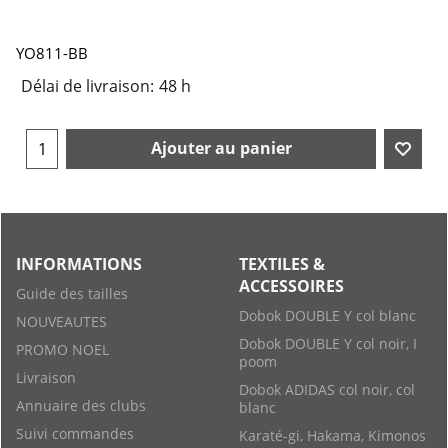
YO811-BB
Délai de livraison:
48 h
Ajouter au panier
INFORMATIONS
TEXTILES &
ACCESSOIRES
Guide des tailles
Dobok DOUBLE Y col blanc
NOUVEAUTES
Dobok DOUBLE Y col noir, I
PROMO NOEL
poom
Livraison
Dobok ADIDAS col noir, col
Annuaire des clubs
blanc
Suivi commandes
Karaté-gi, Hakama, Kimonos