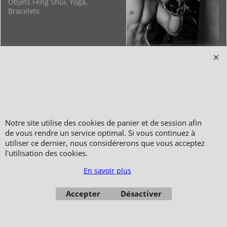
Objets Feng Shui, Yoga,
Bracelets
Copyright 2006-2024 © TAO DISTRIBUTION Boutique en équipement et matériel
Notre site utilise des cookies de panier et de session afin
pour les arts martiaux
de vous rendre un service optimal. Si vous continuez à
utiliser ce dernier, nous considérerons que vous acceptez
51, avenue du Palais des Expositions 66000 Perpignan
l'utilisation des cookies.
FRANCE
Paiement sécurisé via Systempay CAISSE D’ÉPARGNE et PAYPAL
En savoir plus
Nos prix sont affichés en HT et en TTC (hors frais de port) dont TVA 5.5 % et 20,0
% incluses, selon les articles
Accepter
Désactiver
Photos non contractuelles - Reproduction interdite