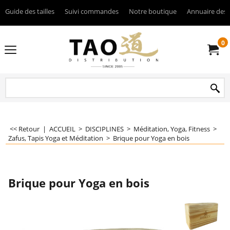
Guide des tailles
Suivi commandes
Notre boutique
Annuaire des 
0
<< Retour
|
ACCUEIL
>
DISCIPLINES
>
Méditation, Yoga, Fitness
>
Zafus, Tapis Yoga et Méditation
>
Brique pour Yoga en bois
Brique pour Yoga en bois