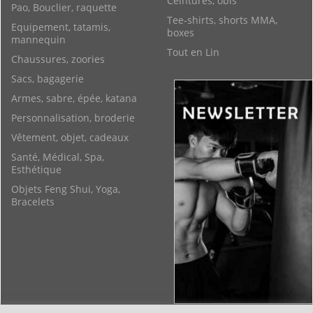
Ceintures, obis
Pao, Bouclier, raquette
Tee-shirts, shorts MMA,
Equipement, tatamis,
boxes
mannequin
Tout en Lin
Chaussures, zoories
Sacs, bagagerie
Armes, sabre, épée, katana
Personnalisation, broderie
Vêtement, objet, cadeaux
Santé, Médical, Spa,
Esthétique
Objets Feng Shui, Yoga,
Bracelets