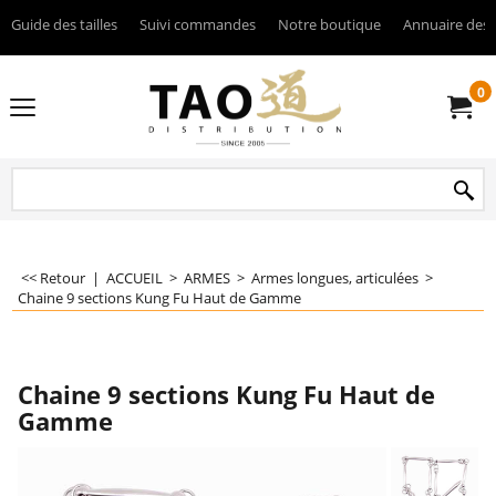
Guide des tailles
Suivi commandes
Notre boutique
Annuaire des 
0
<< Retour
|
ACCUEIL
>
ARMES
>
Armes longues, articulées
>
Chaine 9 sections Kung Fu Haut de Gamme
Chaine 9 sections Kung Fu Haut de
Gamme