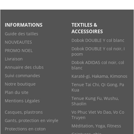
INFORMATIONS
TEXTILES &
ACCESSOIRES
Guide des tailles
Dobok DOUBLE Y col blanc
NOUVEAUTES
Dobok DOUBLE Y col noir, I
PROMO NOEL
poom
Livraison
Dobok ADIDAS col noir, col
Annuaire des clubs
blanc
Suivi commandes
Karaté-gi, Hakama, Kimonos
Notre boutique
Tenue Tai Chi, Qi Gong, Pa
Kua
Plan du site
Tenue Kung Fu, Wushu,
Mentions Légales
Shaolin
Casques, plastrons
Vo Phuc Viet Vo Dao, Vo Co
Truyen
Gants, protection en vinyle
Méditation, Yoga, Fitness
Protections en coton