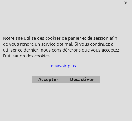
Copyright 2006-2024 © TAO DISTRIBUTION Boutique en équipement et matériel
pour les arts martiaux
51, avenue du Palais des Expositions 66000 Perpignan
FRANCE
Notre site utilise des cookies de panier et de session afin
Paiement sécurisé via Systempay CAISSE D’ÉPARGNE et PAYPAL
de vous rendre un service optimal. Si vous continuez à
Nos prix sont affichés en HT et en TTC (hors frais de port) dont TVA 5.5 % et 20,0
utiliser ce dernier, nous considérerons que vous acceptez
% incluses, selon les articles
l'utilisation des cookies.
Photos non contractuelles - Reproduction interdite
En savoir plus
Accepter
Désactiver