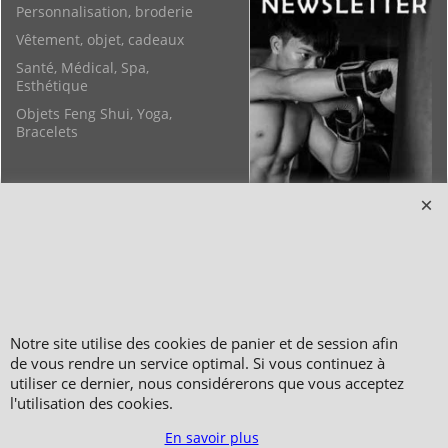
Personnalisation, broderie
Vêtement, objet, cadeaux
Santé, Médical, Spa,
Esthétique
Objets Feng Shui, Yoga,
Bracelets
Notre site utilise des cookies de panier et de session afin
Copyright 2006-2024 © TAO DISTRIBUTION Boutique en équipement et matériel
de vous rendre un service optimal. Si vous continuez à
pour les arts martiaux
utiliser ce dernier, nous considérerons que vous acceptez
51, avenue du Palais des Expositions 66000 Perpignan
l'utilisation des cookies.
FRANCE
En savoir plus
Paiement sécurisé via Systempay CAISSE D’ÉPARGNE et PAYPAL