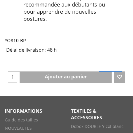
recommandée aux débutants ou
pour apprendre de nouvelles
postures.
YO810-BP
Délai de livraison:
48 h
Ajouter au panier
INFORMATIONS
TEXTILES &
ACCESSOIRES
Guide des tailles
Dobok DOUBLE Y col blanc
NOUVEAUTES