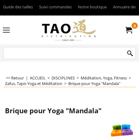
Guide des tailles
Suivi commandes
Notre boutique
Annuaire des 
0
<< Retour
|
ACCUEIL
>
DISCIPLINES
>
Méditation, Yoga, Fitness
>
Zafus, Tapis Yoga et Méditation
>
Brique pour Yoga "Mandala"
Brique pour Yoga "Mandala"