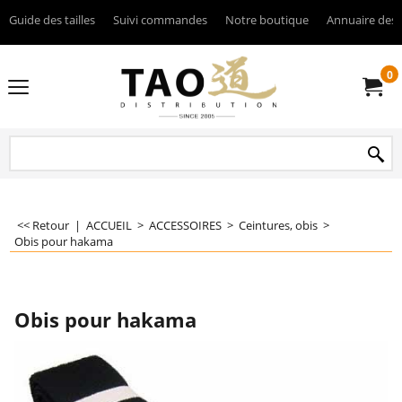
Guide des tailles
Suivi commandes
Notre boutique
Annuaire des 
0
<< Retour
|
ACCUEIL
>
ACCESSOIRES
>
Ceintures, obis
>
Obis pour hakama
Obis pour hakama