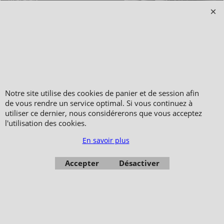
Notre site utilise des cookies de panier et de session afin
de vous rendre un service optimal. Si vous continuez à
Copyright 2006-2024 © TAO DISTRIBUTION Boutique en équipement et matériel
utiliser ce dernier, nous considérerons que vous acceptez
pour les arts martiaux
l'utilisation des cookies.
51, avenue du Palais des Expositions 66000 Perpignan
En savoir plus
FRANCE
Paiement sécurisé via Systempay CAISSE D’ÉPARGNE et PAYPAL
Accepter
Désactiver
Nos prix sont affichés en HT et en TTC (hors frais de port) dont TVA 5.5 % et 20,0
% incluses, selon les articles
Photos non contractuelles - Reproduction interdite