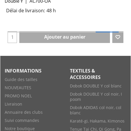
Double Y
AC700-OA
Délai de livraison:
48 h
Ajouter au panier
INFORMATIONS
TEXTILES &
ACCESSOIRES
Guide des tailles
Dobok DOUBLE Y col blanc
NOUVEAUTES
Dobok DOUBLE Y col noir, I
PROMO NOEL
poom
Livraison
Dobok ADIDAS col noir, col
Annuaire des clubs
blanc
Suivi commandes
Karaté-gi, Hakama, Kimonos
Notre boutique
Tenue Tai Chi, Qi Gong, Pa