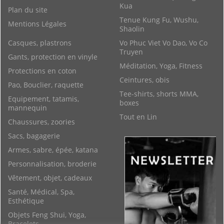
Kua
Plan du site
Tenue Kung Fu, Wushu,
Mentions Légales
Shaolin
Casques, plastrons
Vo Phuc Viet Vo Dao, Vo Co
Truyen
Gants, protection en vinyle
Méditation, Yoga, Fitness
Protections en coton
Ceintures, obis
Pao, Bouclier, raquette
Tee-shirts, shorts MMA,
Equipement, tatamis,
boxes
mannequin
Tout en Lin
Chaussures, zoories
Sacs, bagagerie
Armes, sabre, épée, katana
Personnalisation, broderie
Vêtement, objet, cadeaux
Santé, Médical, Spa,
Esthétique
Objets Feng Shui, Yoga,
Bracelets