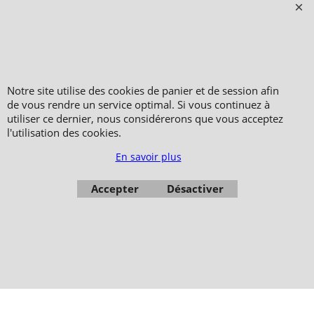
Copyright 2006-2024 © TAO DISTRIBUTION Boutique en équipement et matériel
pour les arts martiaux
51, avenue du Palais des Expositions 66000 Perpignan
FRANCE
Notre site utilise des cookies de panier et de session afin
Paiement sécurisé via Systempay CAISSE D’ÉPARGNE et PAYPAL
de vous rendre un service optimal. Si vous continuez à
Nos prix sont affichés en HT et en TTC (hors frais de port) dont TVA 5.5 % et 20,0
utiliser ce dernier, nous considérerons que vous acceptez
% incluses, selon les articles
l'utilisation des cookies.
Photos non contractuelles - Reproduction interdite
En savoir plus
Accepter
Désactiver