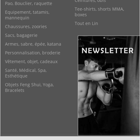
Ceintures, obis
Pao, Bouclier, raquette
Tee-shirts, shorts MMA,
Equipement, tatamis,
boxes
mannequin
Tout en Lin
Chaussures, zoories
Sacs, bagagerie
Armes, sabre, épée, katana
Personnalisation, broderie
Vêtement, objet, cadeaux
Santé, Médical, Spa,
Esthétique
Objets Feng Shui, Yoga,
Bracelets