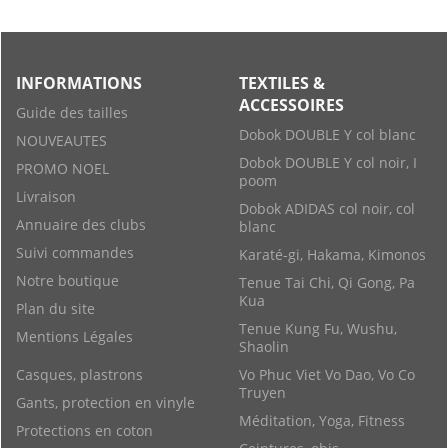
INFORMATIONS
TEXTILES &
ACCESSOIRES
Guide des tailles
Dobok DOUBLE Y col blanc
NOUVEAUTES
Dobok DOUBLE Y col noir, I
PROMO NOEL
poom
Livraison
Dobok ADIDAS col noir, col
Annuaire des clubs
blanc
Suivi commandes
Karaté-gi, Hakama, Kimonos
Notre boutique
Tenue Tai Chi, Qi Gong, Pa
Kua
Plan du site
Tenue Kung Fu, Wushu,
Mentions Légales
Shaolin
Casques, plastrons
Vo Phuc Viet Vo Dao, Vo Co
Truyen
Gants, protection en vinyle
Méditation, Yoga, Fitness
Protections en coton