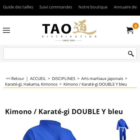
Guide des tailles
Suivi commandes
Notre boutique
Annuaire des 
0
<< Retour
|
ACCUEIL
>
DISCIPLINES
>
Arts martiaux japonais
>
Karaté-gi, Hakama, Kimonos
>
Kimono / Karaté-gi DOUBLE Y bleu
Kimono / Karaté-gi DOUBLE Y bleu