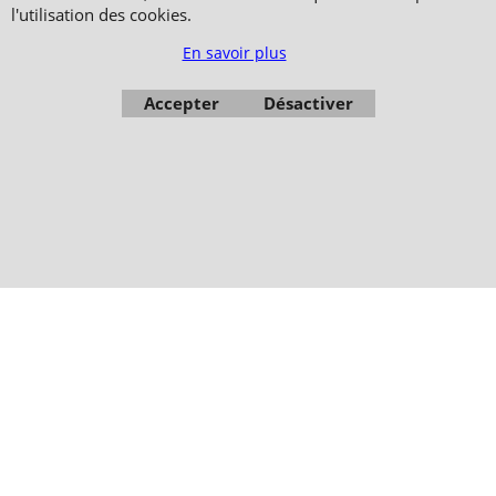
51, avenue du Palais des Expositions 66000 Perpignan
l'utilisation des cookies.
FRANCE
En savoir plus
Paiement sécurisé via Systempay CAISSE D’ÉPARGNE et PAYPAL
Nos prix sont affichés en HT et en TTC (hors frais de port) dont TVA 5.5 % et 20,0
Accepter
Désactiver
% incluses, selon les articles
Photos non contractuelles - Reproduction interdite