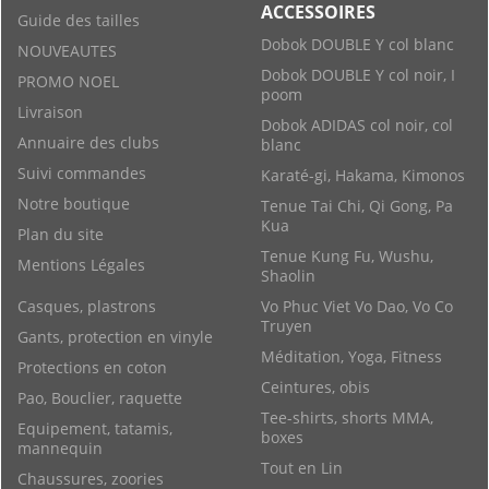
ACCESSOIRES
Guide des tailles
Dobok DOUBLE Y col blanc
NOUVEAUTES
Dobok DOUBLE Y col noir, I
PROMO NOEL
poom
Livraison
Dobok ADIDAS col noir, col
Annuaire des clubs
blanc
Suivi commandes
Karaté-gi, Hakama, Kimonos
Notre boutique
Tenue Tai Chi, Qi Gong, Pa
Kua
Plan du site
Tenue Kung Fu, Wushu,
Mentions Légales
Shaolin
Casques, plastrons
Vo Phuc Viet Vo Dao, Vo Co
Truyen
Gants, protection en vinyle
Méditation, Yoga, Fitness
Protections en coton
Ceintures, obis
Pao, Bouclier, raquette
Tee-shirts, shorts MMA,
Equipement, tatamis,
boxes
mannequin
Tout en Lin
Chaussures, zoories