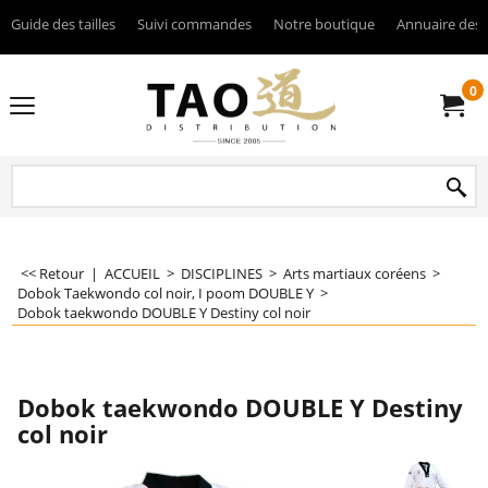
Guide des tailles
Suivi commandes
Notre boutique
Annuaire des 
0
<< Retour
|
ACCUEIL
>
DISCIPLINES
>
Arts martiaux coréens
>
Dobok Taekwondo col noir, I poom DOUBLE Y
>
Dobok taekwondo DOUBLE Y Destiny col noir
Dobok taekwondo DOUBLE Y Destiny
col noir