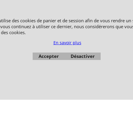
2006-2024 © TAO DISTRIBUTION Boutique en équipement et matériel pour les ar
51, avenue du Palais des Expositions 66000 Perpignan
FRANCE
utilise des cookies de panier et de session afin de vous rendre un 
Paiement sécurisé via Systempay CAISSE D’ÉPARGNE et PAYPAL
 vous continuez à utiliser ce dernier, nous considérerons que vou
affichés en HT et en TTC (hors frais de port) dont TVA 5.5 % et 20,0 % incluses, sel
n des cookies.
Photos non contractuelles - Reproduction interdite
En savoir plus
Accepter
Désactiver