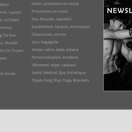
Gants, protection en vinyle
blanc
Protections en coton
noir, I poom
Pao, Bouclier, raquette
, col blanc
Equipement, tatamis, mannequin
Kimonos
Chaussures, zoories
g, Pa Kua
Sacs, bagagerie
u, Shaolin
Armes, sabre, épée, katana
 Vo Co Truyen
Personnalisation, broderie
ness
Vêtement, objet, cadeaux
Santé, Médical, Spa, Esthétique
MA, boxes
Objets Feng Shui, Yoga, Bracelets
Clubs
Panier
Paiement
Contact
Favoris
Confidentiali