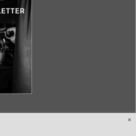
té
CGV