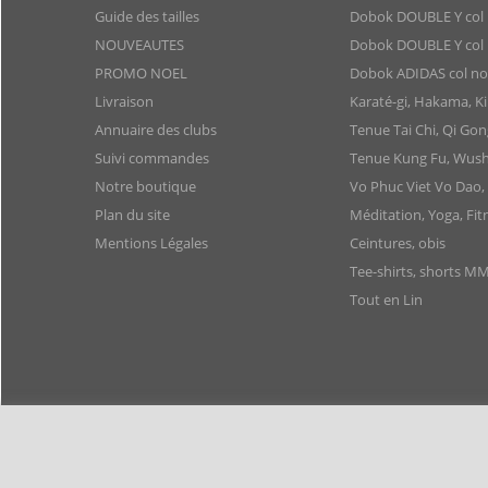
Guide des tailles
Dobok DOUBLE Y col 
NOUVEAUTES
Dobok DOUBLE Y col 
PROMO NOEL
Dobok ADIDAS col noir
Livraison
Karaté-gi, Hakama, 
Annuaire des clubs
Tenue Tai Chi, Qi Gon
Suivi commandes
Tenue Kung Fu, Wush
Notre boutique
Vo Phuc Viet Vo Dao,
Plan du site
Méditation, Yoga, Fit
Mentions Légales
Ceintures, obis
Tee-shirts, shorts M
Tout en Lin
Membres