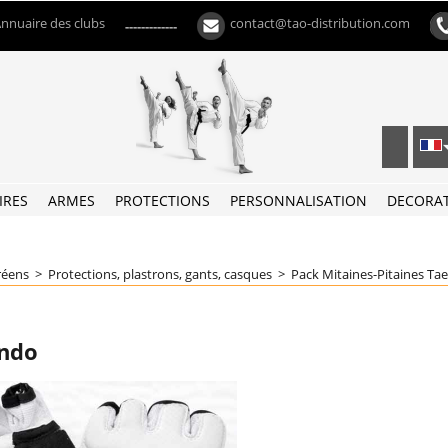
nnuaire des clubs
contact@tao-distribution.com
-------------
IRES
ARMES
PROTECTIONS
PERSONNALISATION
DECORA
réens
>
Protections, plastrons, gants, casques
>
Pack Mitaines-Pitaines T
ondo