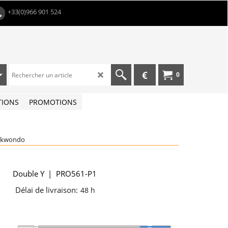
+33(0)966 901 524
€
0
TIONS
PROMOTIONS
aekwondo
Double Y
PRO561-P1
Délai de livraison:
48 h