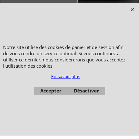
Copyright 2006-2024 © TAO DISTRIBUTION Boutique en équipement et matériel
pour les arts martiaux
51, avenue du Palais des Expositions 66000 Perpignan
FRANCE
Notre site utilise des cookies de panier et de session afin
Paiement sécurisé via Systempay CAISSE D’ÉPARGNE et PAYPAL
de vous rendre un service optimal. Si vous continuez à
Nos prix sont affichés en HT et en TTC (hors frais de port) dont TVA 5.5 % et 20,0
utiliser ce dernier, nous considérerons que vous acceptez
% incluses, selon les articles
l'utilisation des cookies.
Photos non contractuelles - Reproduction interdite
En savoir plus
Accepter
Désactiver