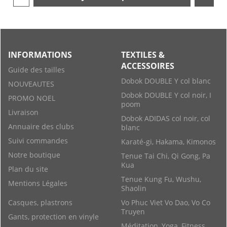
INFORMATIONS
TEXTILES &
ACCESSOIRES
Guide des tailles
Dobok DOUBLE Y col blanc
NOUVEAUTES
Dobok DOUBLE Y col noir, I
PROMO NOEL
poom
Livraison
Dobok ADIDAS col noir, col
Annuaire des clubs
blanc
Suivi commandes
Karaté-gi, Hakama, Kimonos
Notre boutique
Tenue Tai Chi, Qi Gong, Pa
Kua
Plan du site
Tenue Kung Fu, Wushu,
Mentions Légales
Shaolin
Casques, plastrons
Vo Phuc Viet Vo Dao, Vo Co
Truyen
Gants, protection en vinyle
Méditation, Yoga, Fitness