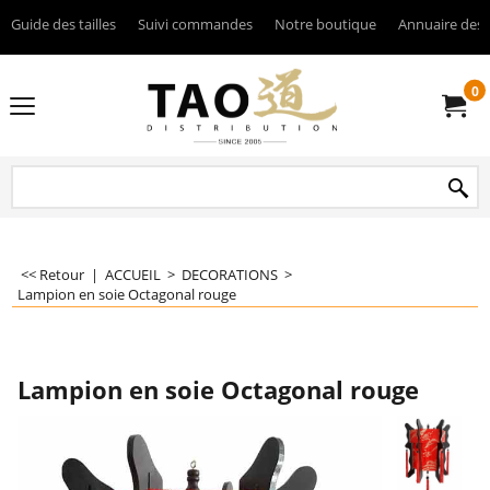
Guide des tailles
Suivi commandes
Notre boutique
Annuaire des 
0
<< Retour
|
ACCUEIL
>
DECORATIONS
>
Lampion en soie Octagonal rouge
Lampion en soie Octagonal rouge