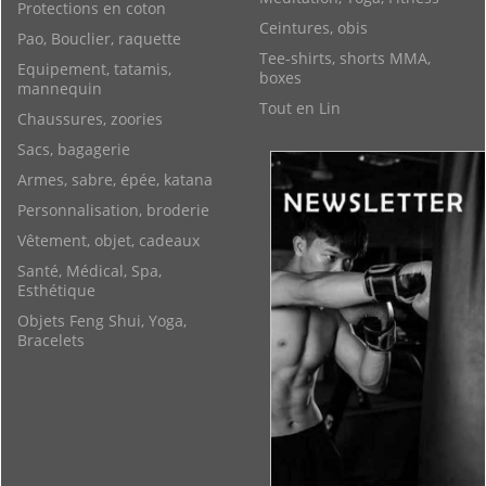
Protections en coton
Ceintures, obis
Pao, Bouclier, raquette
Tee-shirts, shorts MMA,
Equipement, tatamis,
boxes
mannequin
Tout en Lin
Chaussures, zoories
Sacs, bagagerie
Armes, sabre, épée, katana
Personnalisation, broderie
Vêtement, objet, cadeaux
Santé, Médical, Spa,
Esthétique
Objets Feng Shui, Yoga,
Bracelets