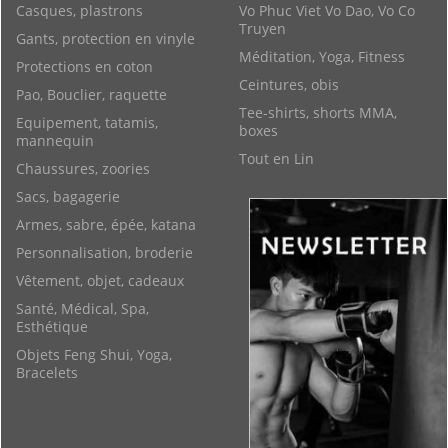
Casques, plastrons
Vo Phuc Viet Vo Dao, Vo Co
Truyen
Gants, protection en vinyle
Méditation, Yoga, Fitness
Protections en coton
Ceintures, obis
Pao, Bouclier, raquette
Tee-shirts, shorts MMA,
Equipement, tatamis,
boxes
mannequin
Tout en Lin
Chaussures, zoories
Sacs, bagagerie
Armes, sabre, épée, katana
Personnalisation, broderie
Vêtement, objet, cadeaux
Santé, Médical, Spa,
Esthétique
Objets Feng Shui, Yoga,
Bracelets