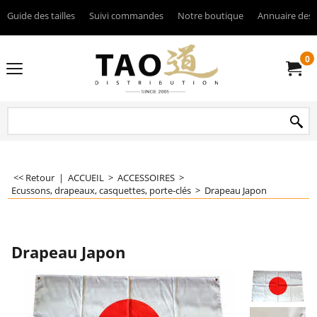
Guide des tailles
Suivi commandes
Notre boutique
Annuaire des 
0
<< Retour
|
ACCUEIL
>
ACCESSOIRES
>
Ecussons, drapeaux, casquettes, porte-clés
>
Drapeau Japon
Drapeau Japon