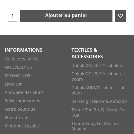
Ajouter au panier
INFORMATIONS
TEXTILES &
ACCESSOIRES
Guide des tailles
Dobok DOUBLE Y col blanc
NOUVEAUTES
Dobok DOUBLE Y col noir, I
PROMO NOEL
poom
Livraison
Dobok ADIDAS col noir, col
Annuaire des clubs
blanc
Suivi commandes
Karaté-gi, Hakama, Kimonos
Notre boutique
Tenue Tai Chi, Qi Gong, Pa
Kua
Plan du site
Tenue Kung Fu, Wushu,
Mentions Légales
Shaolin