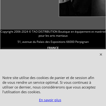
Copyright 2006-2024 © TAO DISTRIBUTION Boutique en équipement et matériel
pour les arts martiaux
51, avenue du Palais des Expositions 66000 Perpignan
FRANCE
Paiement sécurisé via Systempay CAISSE D’ÉPARGNE et PAYPAL
Nos prix sont affichés en HT et en TTC (hors frais de port) dont TVA 5.5 % et 20,0
% incluses, selon les articles
Photos non contractuelles - Reproduction interdite
Notre site utilise des cookies de panier et de session afin
de vous rendre un service optimal. Si vous continuez à
utiliser ce dernier, nous considérerons que vous acceptez
l'utilisation des cookies.
En savoir plus