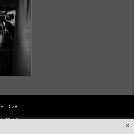
té
CGV
ts martiaux