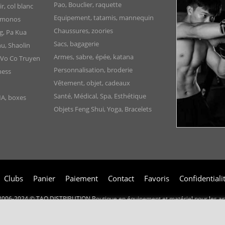
Pao, Bouclier, raquette
, col blanc
Equipement, tatamis, mannequin
Kimonos
Chaussures, zoories
g, Pa Kua
Sacs, bagagerie
u, Shaolin
Armes, sabre, épée, katana
 Vo Co Truyen
Personnalisation, broderie
ness
Vêtement, objet, cadeaux
Santé, Médical, Spa, Esthétique
MA, boxes
Objets Feng Shui, Yoga, Bracelets
Clubs
Panier
Paiement
Contact
Favoris
Confidentiali
2006-2024 © TAO DISTRIBUTION Boutique en équipement et matériel pour les ar
51, avenue du Palais des Expositions 66000 Perpignan
FRANCE