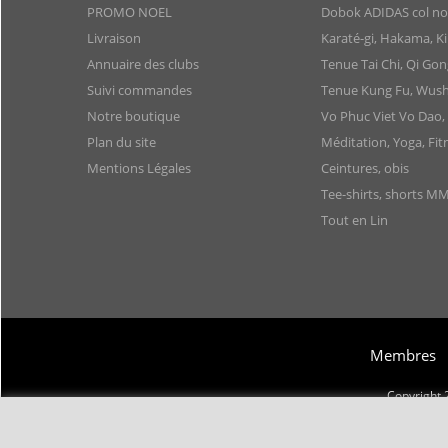
PROMO NOEL
Dobok ADIDAS col noir
Livraison
Karaté-gi, Hakama, 
Annuaire des clubs
Tenue Tai Chi, Qi Gon
Suivi commandes
Tenue Kung Fu, Wush
Notre boutique
Vo Phuc Viet Vo Dao,
Plan du site
Méditation, Yoga, Fit
Mentions Légales
Ceintures, obis
Tee-shirts, shorts M
Tout en Lin
Membres
Copyright 