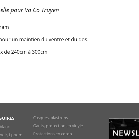
ielle pour Vo Co Truyen
tnam
 pour un maintien du ventre et du dos.
oix de 240cm à 300cm
Casques, plastrons
SOIRES
Gants, protection en vinyle
blanc
Protections en coton
noir, I poom