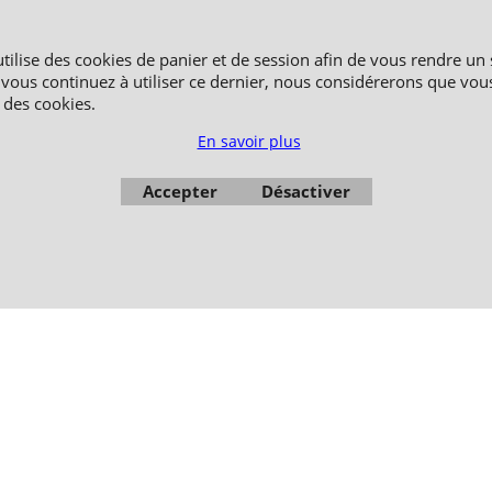
Paiement sécurisé via Systempay CAISSE D’ÉPARGNE et PAYPAL
affichés en HT et en TTC (hors frais de port) dont TVA 5.5 % et 20,0 % incluses, sel
utilise des cookies de panier et de session afin de vous rendre un 
Photos non contractuelles - Reproduction interdite
 vous continuez à utiliser ce dernier, nous considérerons que vou
n des cookies.
En savoir plus
Accepter
Désactiver