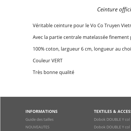
Ceinture offic
Véritable ceinture pour le Vo Co Truyen Vie
Avec la partie centrale matelassée finement
100% coton, largueur 6 cm, longueur au ch
Couleur VERT
Très bonne qualité
INFORMATIONS
TEXTILES & ACCES
Guide des tailles
Dobok DOUBLE Y col 
NOUVEAUTES
Dobok DOUBLE Y col 