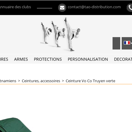
nnuaire des clubs
contact@tao-distribution.com
-------------
IRES
ARMES
PROTECTIONS
PERSONNALISATION
DECORA
etnamiens
>
Ceintures, accessoires
>
Ceinture Vo Co Truyen verte