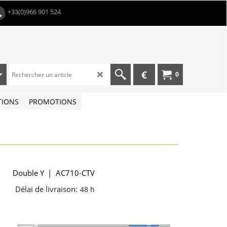
+33(0)966 901 524
€
0
TIONS
PROMOTIONS
Double Y
AC710-CTV
Délai de livraison:
48 h