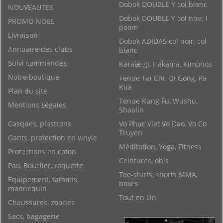
Dobok DOUBLE Y col blanc
NOUVEAUTES
Dobok DOUBLE Y col noir, I
PROMO NOEL
poom
Livraison
Dobok ADIDAS col noir, col
Annuaire des clubs
blanc
Suivi commandes
Karaté-gi, Hakama, Kimonos
Notre boutique
Tenue Tai Chi, Qi Gong, Pa
Kua
Plan du site
Tenue Kung Fu, Wushu,
Mentions Légales
Shaolin
Casques, plastrons
Vo Phuc Viet Vo Dao, Vo Co
Truyen
Gants, protection en vinyle
Méditation, Yoga, Fitness
Protections en coton
Ceintures, obis
Pao, Bouclier, raquette
Tee-shirts, shorts MMA,
Equipement, tatamis,
boxes
mannequin
Tout en Lin
Chaussures, zoories
Sacs, bagagerie