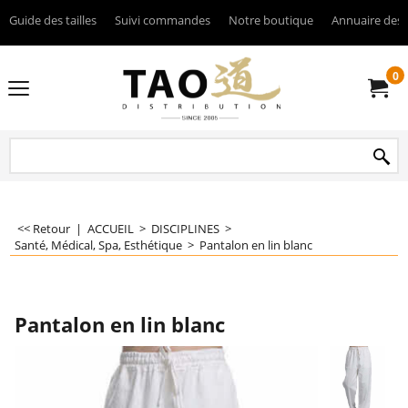
Guide des tailles
Suivi commandes
Notre boutique
Annuaire des 
0
<< Retour
|
ACCUEIL
>
DISCIPLINES
>
Santé, Médical, Spa, Esthétique
>
Pantalon en lin blanc
Pantalon en lin blanc