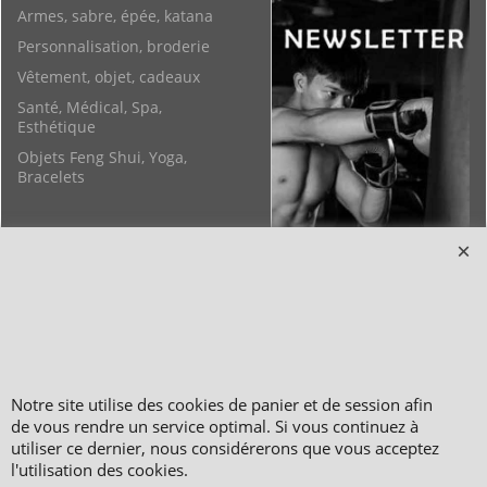
Armes, sabre, épée, katana
Personnalisation, broderie
Vêtement, objet, cadeaux
Santé, Médical, Spa,
Esthétique
Objets Feng Shui, Yoga,
Bracelets
Notre site utilise des cookies de panier et de session afin
Copyright 2006-2024 © TAO DISTRIBUTION Boutique en équipement et matériel
de vous rendre un service optimal. Si vous continuez à
pour les arts martiaux
utiliser ce dernier, nous considérerons que vous acceptez
51, avenue du Palais des Expositions 66000 Perpignan
l'utilisation des cookies.