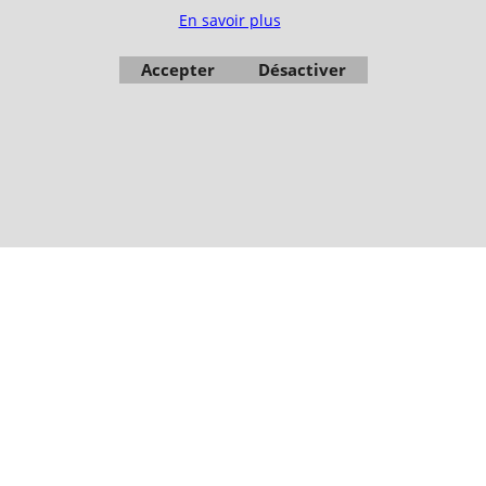
FRANCE
En savoir plus
Paiement sécurisé via Systempay CAISSE D’ÉPARGNE et PAYPAL
Nos prix sont affichés en HT et en TTC (hors frais de port) dont TVA 5.5 % et 20,0
Accepter
Désactiver
% incluses, selon les articles
Photos non contractuelles - Reproduction interdite