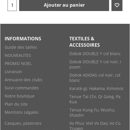
Ajouter au panier
INFORMATIONS
TEXTILES &
ACCESSOIRES
Guide des tailles
Dobok DOUBLE Y col blanc
NOUVEAUTES
Dobok DOUBLE Y col noir, I
PROMO NOEL
poom
Livraison
Dobok ADIDAS col noir, col
Annuaire des clubs
blanc
Suivi commandes
Karaté-gi, Hakama, Kimonos
Notre boutique
Tenue Tai Chi, Qi Gong, Pa
Kua
Plan du site
Tenue Kung Fu, Wushu,
Mentions Légales
Shaolin
Casques, plastrons
Vo Phuc Viet Vo Dao, Vo Co
Truyen