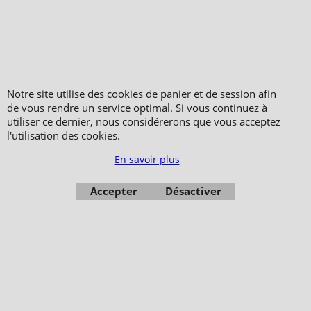
Copyright 2006-2024 © TAO DISTRIBUTION Boutique en équipement et matériel
pour les arts martiaux
Notre site utilise des cookies de panier et de session afin
51, avenue du Palais des Expositions 66000 Perpignan
de vous rendre un service optimal. Si vous continuez à
utiliser ce dernier, nous considérerons que vous acceptez
FRANCE
l'utilisation des cookies.
Paiement sécurisé via Systempay CAISSE D’ÉPARGNE et PAYPAL
Nos prix sont affichés en HT et en TTC (hors frais de port) dont TVA 5.5 % et 20,0
En savoir plus
% incluses, selon les articles
Photos non contractuelles - Reproduction interdite
Accepter
Désactiver