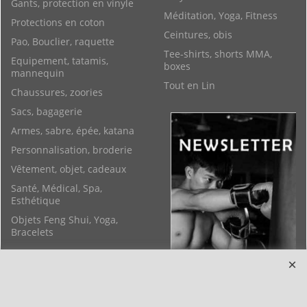
Gants, protection en vinyle
Méditation, Yoga, Fitness
Protections en coton
Ceintures, obis
Pao, Bouclier, raquette
Tee-shirts, shorts MMA,
Equipement, tatamis,
boxes
mannequin
Tout en Lin
Chaussures, zoories
Sacs, bagagerie
Armes, sabre, épée, katana
Personnalisation, broderie
Vêtement, objet, cadeaux
Santé, Médical, Spa,
Esthétique
Objets Feng Shui, Yoga,
Bracelets