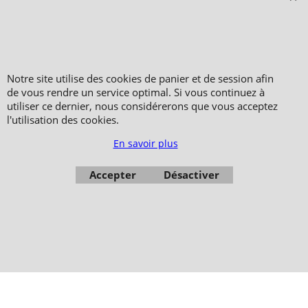
Copyright 2006-2024 © TAO DISTRIBUTION Boutique en équipement et matériel
Notre site utilise des cookies de panier et de session afin
pour les arts martiaux
de vous rendre un service optimal. Si vous continuez à
51, avenue du Palais des Expositions 66000 Perpignan
utiliser ce dernier, nous considérerons que vous acceptez
FRANCE
l'utilisation des cookies.
Paiement sécurisé via Systempay CAISSE D’ÉPARGNE et PAYPAL
En savoir plus
Nos prix sont affichés en HT et en TTC (hors frais de port) dont TVA 5.5 % et 20,0
% incluses, selon les articles
Photos non contractuelles - Reproduction interdite
Accepter
Désactiver