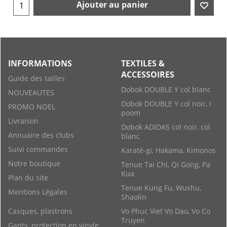
Ajouter au panier
INFORMATIONS
TEXTILES &
ACCESSOIRES
Guide des tailles
Dobok DOUBLE Y col blanc
NOUVEAUTES
Dobok DOUBLE Y col noir, I
PROMO NOEL
poom
Livraison
Dobok ADIDAS col noir, col
Annuaire des clubs
blanc
Suivi commandes
Karaté-gi, Hakama, Kimonos
Notre boutique
Tenue Tai Chi, Qi Gong, Pa
Kua
Plan du site
Tenue Kung Fu, Wushu,
Mentions Légales
Shaolin
Casques, plastrons
Vo Phuc Viet Vo Dao, Vo Co
Truyen
Gants, protection en vinyle