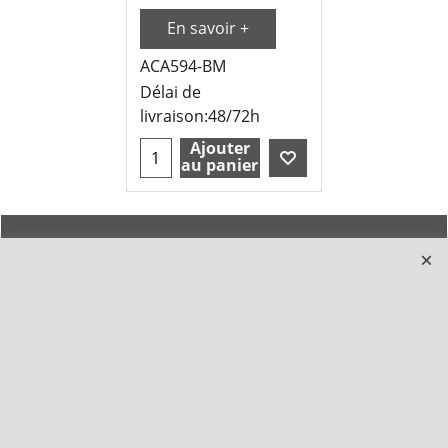
En savoir +
ACA594-BM
Délai de
livraison:
48/72h
Ajouter
au panier
INFORMATIONS
TEXTILES &
ACCESSOIRES
Guide des tailles
Dobok DOUBLE Y col blanc
NOUVEAUTES
Dobok DOUBLE Y col noir, I
PROMO NOEL
poom
Livraison
Dobok ADIDAS col noir, col
Annuaire des clubs
blanc
Suivi commandes
Karaté-gi, Hakama, Kimonos