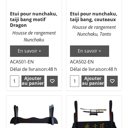
Etui pour nunchaku,
Etui pour nunchaku,
taiji bang motif
taiji bang, couteaux
Dragon
Housse de rangement
Housse de rangement
Nunchaku, Tanto
Nunchaku
En savoir +
En savoir +
ACA501-EN
ACA502-EN
Délai de livraison:
48 h
Délai de livraison:
48 h
Ajouter
Ajouter
au panier
au panier