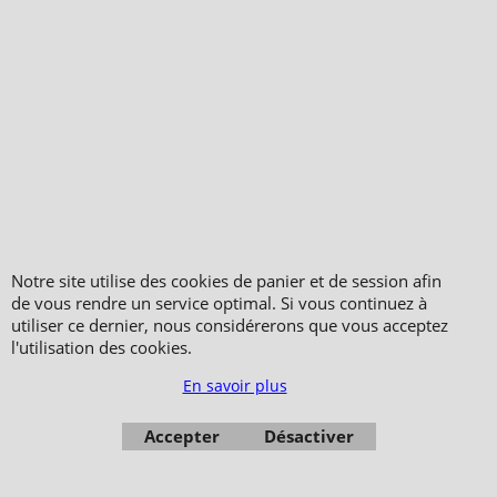
Notre boutique
Tenue Tai Chi, Qi Gong, Pa
Kua
Plan du site
Tenue Kung Fu, Wushu,
Mentions Légales
Shaolin
Casques, plastrons
Vo Phuc Viet Vo Dao, Vo Co
Truyen
Gants, protection en vinyle
Méditation, Yoga, Fitness
Protections en coton
Ceintures, obis
Pao, Bouclier, raquette
Tee-shirts, shorts MMA,
Equipement, tatamis,
boxes
mannequin
Notre site utilise des cookies de panier et de session afin
Tout en Lin
Chaussures, zoories
de vous rendre un service optimal. Si vous continuez à
utiliser ce dernier, nous considérerons que vous acceptez
Sacs, bagagerie
l'utilisation des cookies.
Armes, sabre, épée, katana
En savoir plus
Personnalisation, broderie
Vêtement, objet, cadeaux
Accepter
Désactiver
Santé, Médical, Spa,
Esthétique