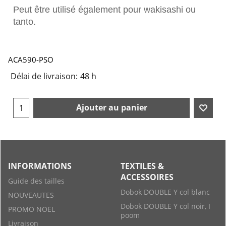
Peut être utilisé également pour wakisashi ou
tanto.
ACA590-PSO
Délai de livraison:
48 h
Ajouter au panier
INFORMATIONS
TEXTILES &
ACCESSOIRES
Guide des tailles
Dobok DOUBLE Y col blanc
NOUVEAUTES
Dobok DOUBLE Y col noir, I
PROMO NOEL
poom
Livraison