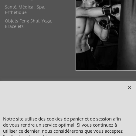
Santé, Médical, Spa,
Esthétique
Objets Feng Shui, Yoga,
Bracelets
Copyright 2006-2024 © TAO DISTRIBUTION Boutique en équipement et matériel
pour les arts martiaux
51, avenue du Palais des Expositions 66000 Perpignan
FRANCE
Notre site utilise des cookies de panier et de session afin
Paiement sécurisé via Systempay CAISSE D’ÉPARGNE et PAYPAL
Nos prix sont affichés en HT et en TTC (hors frais de port) dont TVA 5.5 % et 20,0
de vous rendre un service optimal. Si vous continuez à
% incluses, selon les articles
utiliser ce dernier, nous considérerons que vous acceptez
Photos non contractuelles - Reproduction interdite