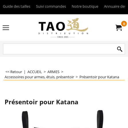
Guide des tailles
Suivi commandes
Notre boutique
Annuaire des 
0
<< Retour
|
ACCUEIL
>
ARMES
>
Accessoires pour armes, étuis, présentoir
>
Présentoir pour Katana
Présentoir pour Katana