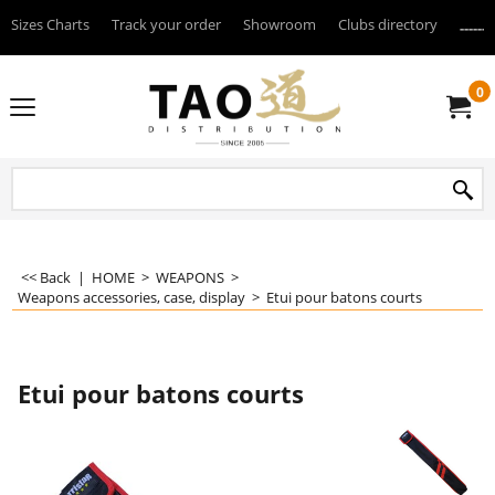
Sizes Charts
Track your order
Showroom
Clubs directory
--------
0
<< Back
|
HOME
>
WEAPONS
>
Weapons accessories, case, display
>
Etui pour batons courts
Etui pour batons courts