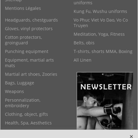
uniforms
Mentions Légales
Kung Fu, Wushu uniforms
Headguards, chestguards
Vo Phuc Viet Vo Dao, Vo Co
Truyen
Gloves, vinyl protectors
Meditation, Yoga, Fitness
Cotton protectors,
groinguard
Belts, obis
Punching equipment
T-shirts, shorts MMA, Boxing
Equipment, martial arts
All Linen
mats
Martial art shoes, Zoories
Bags, Luggage
Weapons
Personnalization,
embroidery
Clothing, object, gifts
Health, Spa, Aesthetics
Feng shui objects, Yoga,
Bracelets