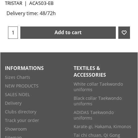
TRISTAR
ACA503-EB
Delivery time:
48/72h
Add to cart
INFORMATIONS
TEXTILES &
ACCESSORIES
Sizes Charts
White collar Taekwondo
NEW PRODUCTS
uniforms
SALES NOEL
Black collar Taekwondo
Delivery
uniforms
Clubs directory
ADIDAS Taekwondo
uniforms
Track your order
Karate-gi, Hakama, Kimonos
Showroom
Tai chi chuan, Qi Gong
Sitemap