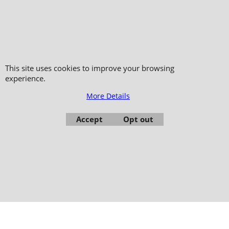
This site uses cookies to improve your browsing
experience.
Copyright 2006-2024 © TAO DISTRIBUTION Online store for martial arts
More Details
equipment material and clothing
51, avenue du Palais des Expositions 66000 Perpignan
Accept
Opt out
- FRANCE -
Pictures are not contractual - Reproduction is prohibited