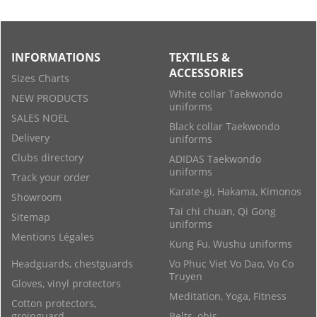
INFORMATIONS
TEXTILES &
ACCESSORIES
Sizes Charts
White collar Taekwondo
NEW PRODUCTS
uniforms
SALES NOEL
Black collar Taekwondo
Delivery
uniforms
Clubs directory
ADIDAS Taekwondo
uniforms
Track your order
Karate-gi, Hakama, Kimonos
Showroom
Tai chi chuan, Qi Gong
Sitemap
uniforms
Mentions Légales
Kung Fu, Wushu uniforms
Headguards, chestguards
Vo Phuc Viet Vo Dao, Vo Co
Truyen
Gloves, vinyl protectors
Meditation, Yoga, Fitness
Cotton protectors,
groinguard
Belts, obis