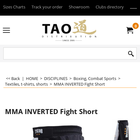
Sizes Charts
Track your order
Showroom
Clubs directory
--------
0
<< Back
|
HOME
>
DISCIPLINES
>
Boxing, Combat Sports
>
Textiles, t-shirts, shorts
>
MMA INVERTED Fight Short
MMA INVERTED Fight Short