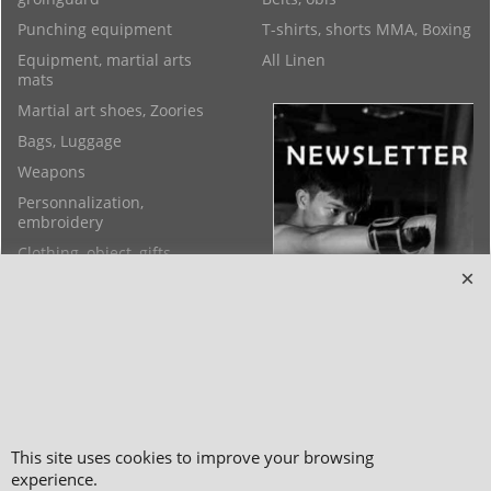
Punching equipment
T-shirts, shorts MMA, Boxing
Equipment, martial arts
All Linen
mats
Martial art shoes, Zoories
Bags, Luggage
Weapons
Personnalization,
embroidery
Clothing, object, gifts
Health, Spa, Aesthetics
Feng shui objects, Yoga,
Bracelets
This site uses cookies to improve your browsing
experience.