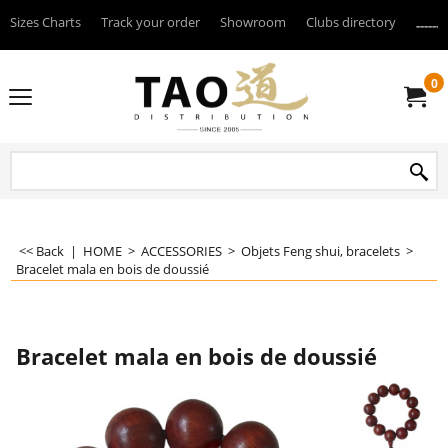
Sizes Charts
Track your order
Showroom
Clubs directory
--------
0
<< Back
|
HOME
>
ACCESSORIES
>
Objets Feng shui, bracelets
>
Bracelet mala en bois de doussié
Bracelet mala en bois de doussié